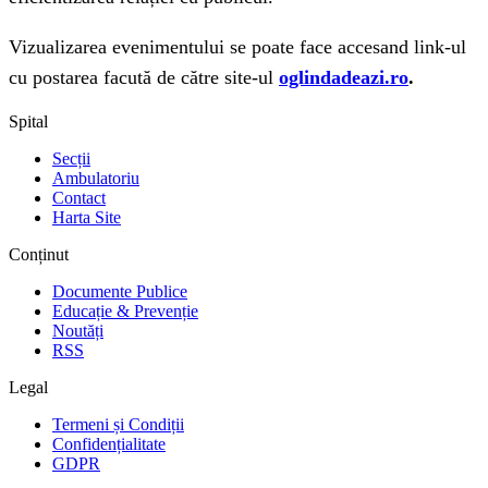
Vizualizarea evenimentului se poate face accesand link-ul
cu postarea facută de către site-ul
oglindadeazi.ro
.
Spital
Secții
Ambulatoriu
Contact
Harta Site
Conținut
Documente Publice
Educație & Prevenție
Noutăți
RSS
Legal
Termeni și Condiții
Confidențialitate
GDPR