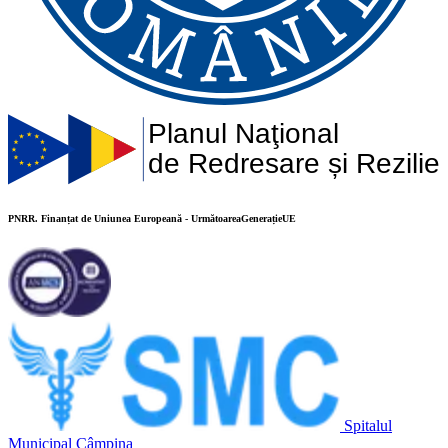
Planul Naţional
de Redresare și Rezilie
PNRR. Finanțat de Uniunea Europeană - UrmătoareaGenerațieUE
Spitalul
Municipal Câmpina