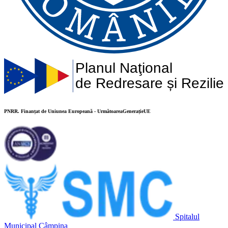
Planul Naţional
de Redresare și Rezilie
PNRR. Finanțat de Uniunea Europeană - UrmătoareaGenerațieUE
Spitalul
Municipal Câmpina