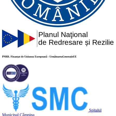
Planul Naţional
de Redresare și Rezilie
PNRR. Finanțat de Uniunea Europeană - UrmătoareaGenerațieUE
Spitalul
Municipal Câmpina