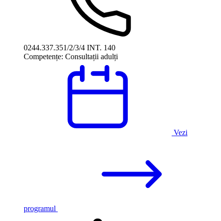
0244.337.351/2/3/4 INT. 140
Competențe:
Consultații adulți
Vezi
programul