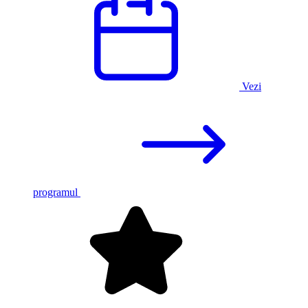
Vezi
programul